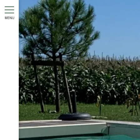
août
lun
mar
mer
jeu
ven
sam
dim
lun
mar
MENU
1
2
1
-
-
-
3
4
5
6
7
8
9
7
8
-
-
-
-
-
-
-
-
-
10
11
12
13
14
15
16
14
15
-
-
-
-
-
-
-
-
-
17
18
19
20
21
22
23
21
22
-
-
-
-
-
-
-
-
-
24
25
26
27
28
29
30
28
29
-
-
-
-
-
-
-
-
-
31
-