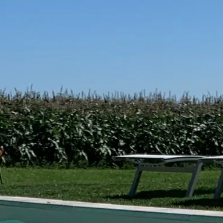
septembre
mer
jeu
ven
sam
dim
2
3
4
5
6
-
-
-
-
-
9
10
11
12
13
-
-
-
-
-
16
17
18
19
20
-
-
-
-
-
23
24
25
26
27
-
-
-
-
-
30
-
A partir de
-
Site Officiel
Meilleur tarif garanti