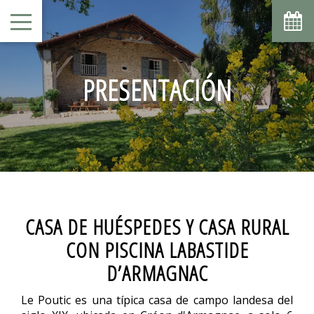
Agosto
Lun
Mar
Mié
Jue
Vie
Sáb
Dom
1
2
-
-
PRESENTACIÓN
6
7
3
4
5
8
9
-
-
-
-
-
-
-
10
11
12
13
14
15
16
-
-
-
-
-
-
-
17
18
19
20
21
22
23
-
-
-
-
-
-
-
24
25
26
27
28
29
30
-
-
-
-
-
-
-
31
CASA DE HUÉSPEDES Y CASA RURAL
-
CON PISCINA LABASTIDE
A partir de
D’ARMAGNAC
-
Sitio Oficial
Le Poutic es una típica casa de campo landesa del
Mejor precio garantizado